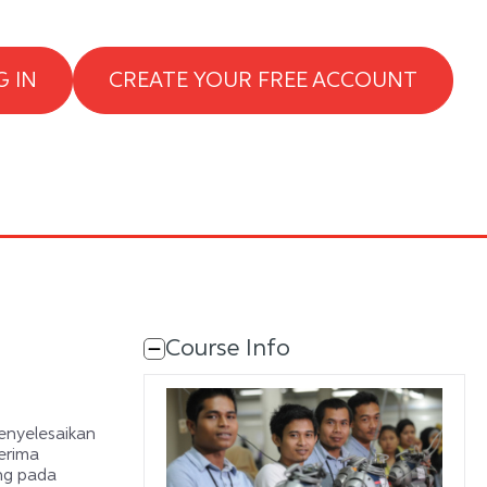
G IN
CREATE YOUR FREE ACCOUNT
Supplementary blocks
Course Info
menyelesaikan
erima
ung pada